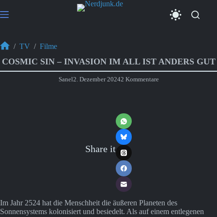
Zum
Inhalt
springen
/
TV
/
Filme
Start
COSMIC SIN – INVASION IM ALL IST ANDERS GUT
Sanel
2. Dezember 2024
2 Kommentare
Share it
Im Jahr 2524 hat die Menschheit die äußeren Planeten des
Sonnensystems kolonisiert und besiedelt. Als auf einem entlegenen