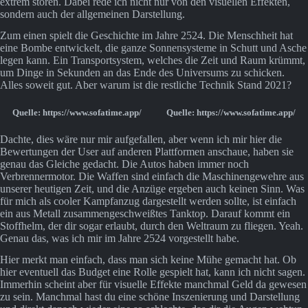
extrem stören. Dabei rede ich nicht nur von den visuellen Effekten,
sondern auch der allgemeinen Darstellung.
Zum einen spielt die Geschichte im Jahre 2524. Die Menschheit hat
eine Bombe entwickelt, die ganze Sonnensysteme in Schutt und Asche
legen kann. Ein Transportsystem, welches die Zeit und Raum krümmt,
um Dinge in Sekunden an das Ende des Universums zu schicken.
Alles soweit gut. Aber warum ist die restliche Technik Stand 2021?
Quelle:
https://www.sofatime.app/
Quelle:
https://www.sofatime.app/
Dachte, dies wäre nur mir aufgefallen, aber wenn ich mir hier die
Bewertungen der User auf anderen Plattformen anschaue, haben sie
genau das Gleiche gedacht. Die Autos haben immer noch
Verbrennermotor. Die Waffen sind einfach die Maschinengewehre aus
unserer heutigen Zeit, und die Anzüge ergeben auch keinen Sinn. Was
für mich als cooler Kampfanzug dargestellt werden sollte, ist einfach
ein aus Metall zusammengeschweißtes Tanktop. Darauf kommt ein
Stoffhelm, der dir sogar erlaubt, durch den Weltraum zu fliegen. Yeah.
Genau das, was ich mir im Jahre 2524 vorgestellt habe.
Hier merkt man einfach, dass man sich keine Mühe gemacht hat. Ob
hier eventuell das Budget eine Rolle gespielt hat, kann ich nicht sagen.
Immerhin scheint aber für visuelle Effekte manchmal Geld da gewesen
zu sein. Manchmal hast du eine schöne Inszenierung und Darstellung