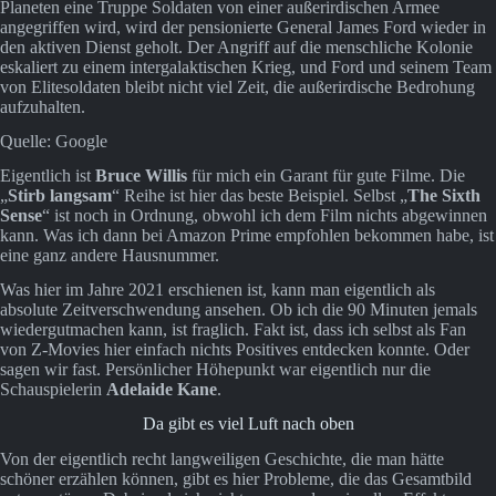
Planeten eine Truppe Soldaten von einer außerirdischen Armee
angegriffen wird, wird der pensionierte General James Ford wieder in
den aktiven Dienst geholt. Der Angriff auf die menschliche Kolonie
eskaliert zu einem intergalaktischen Krieg, und Ford und seinem Team
von Elitesoldaten bleibt nicht viel Zeit, die außerirdische Bedrohung
aufzuhalten.
Quelle: Google
Eigentlich ist
Bruce Willis
für mich ein Garant für gute Filme. Die
„
Stirb langsam
“ Reihe ist hier das beste Beispiel. Selbst „
The Sixth
Sense
“ ist noch in Ordnung, obwohl ich dem Film nichts abgewinnen
kann. Was ich dann bei Amazon Prime empfohlen bekommen habe, ist
eine ganz andere Hausnummer.
Was hier im Jahre 2021 erschienen ist, kann man eigentlich als
absolute Zeitverschwendung ansehen. Ob ich die 90 Minuten jemals
wiedergutmachen kann, ist fraglich. Fakt ist, dass ich selbst als Fan
von Z-Movies hier einfach nichts Positives entdecken konnte. Oder
sagen wir fast. Persönlicher Höhepunkt war eigentlich nur die
Schauspielerin
Adelaide Kane
.
Da gibt es viel Luft nach oben
Von der eigentlich recht langweiligen Geschichte, die man hätte
schöner erzählen können, gibt es hier Probleme, die das Gesamtbild