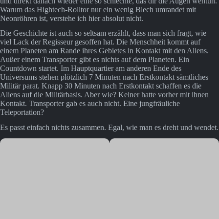
und direkt danach wieder eine so schlechte, das dir die Augen wehtun.
Warum das Hightech-Rolltor nur ein wenig Blech umrandet mit
Neonröhren ist, verstehe ich hier absolut nicht.
Die Geschichte ist auch so seltsam erzählt, dass man sich fragt, wie
viel Lack der Regisseur gesoffen hat. Die Menschheit kommt auf
einem Planeten am Rande ihres Gebietes in Kontakt mit den Aliens.
Außer einem Transporter gibt es nichts auf dem Planeten. Ein
Countdown startet. Im Hauptquartier am anderen Ende des
Universums stehen plötzlich 7 Minuten nach Erstkontakt sämtliches
Militär parat. Knapp 30 Minuten nach Erstkontakt schaffen es die
Aliens auf die Militärbasis. Aber wie? Keiner hatte vorher mit ihnen
Kontakt. Transporter gab es auch nicht. Eine jungfräuliche
Teleportation?
Es passt einfach nichts zusammen. Egal, wie man es dreht und wendet.